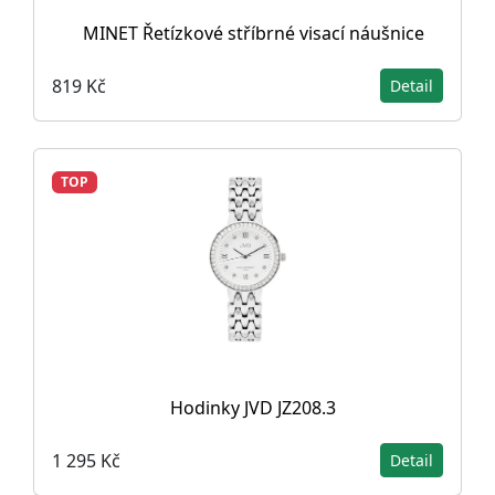
MINET Řetízkové stříbrné visací náušnice
819 Kč
Detail
TOP
Hodinky JVD JZ208.3
1 295 Kč
Detail