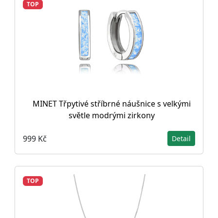
TOP
MINET Třpytivé stříbrné náušnice s velkými
světle modrými zirkony
999 Kč
Detail
TOP