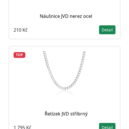
Náušnice JVD nerez ocel
210 Kč
Detail
TOP
Řetízek JVD stříbrný
1 795 Kč
Detail