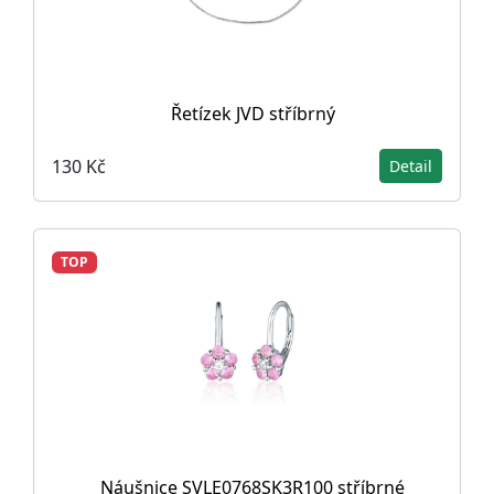
Řetízek JVD stříbrný
130 Kč
Detail
TOP
Náušnice SVLE0768SK3R100 stříbrné