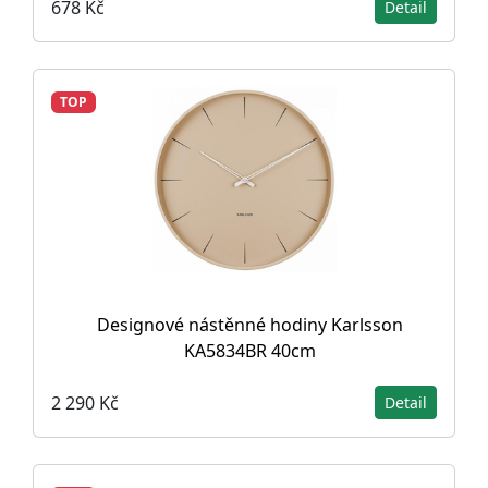
678 Kč
Detail
TOP
Designové nástěnné hodiny Karlsson
KA5834BR 40cm
2 290 Kč
Detail