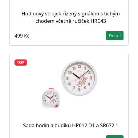
Hodinový strojek řízený signálem s tichým
chodem včetně ručiček HRC43
499 Kč
Detail
TOP
Sada hodin a budíku HP612.D1 a SR672.1