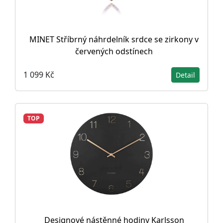
MINET Stříbrný náhrdelník srdce se zirkony v
červených odstínech
1 099 Kč
Detail
TOP
Designové nástěnné hodiny Karlsson