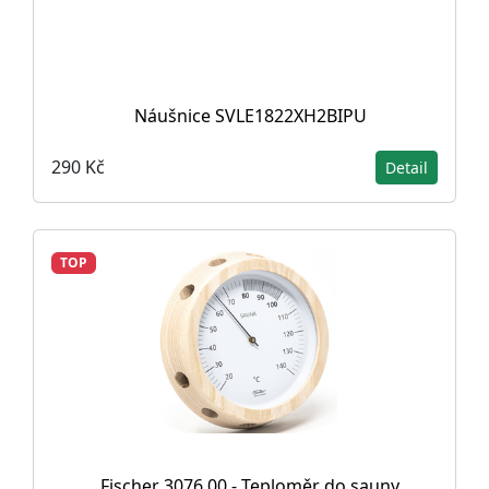
Náušnice SVLE1822XH2BIPU
290 Kč
Detail
TOP
Fischer 3076.00 - Teploměr do sauny