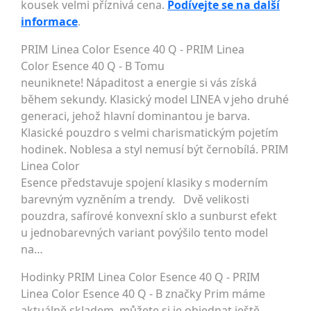
kousek velmi příznivá cena.
Podívejte se na další
informace
.
PRIM Linea Color Esence 40 Q - PRIM Linea
Color Esence 40 Q - B Tomu
neuniknete! Nápaditost a energie si vás získá
během sekundy. Klasický model LINEA v jeho druhé
generaci, jehož hlavní dominantou je barva.
Klasické pouzdro s velmi charismatickým pojetím
hodinek. Noblesa a styl nemusí být černobílá. PRIM
Linea Color
Esence představuje spojení klasiky s moderním
barevným vyzněním a trendy. Dvě velikosti
pouzdra, safírové konvexní sklo a sunburst efekt
u jednobarevných variant povýšilo tento model
na…
Hodinky PRIM Linea Color Esence 40 Q - PRIM
Linea Color Esence 40 Q - B značky Prim máme
aktuálně skladem, můžete si je objednat ještě