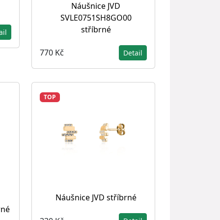
Náušnice JVD
SVLE0751SH8GO00
stříbrné
ail
770 Kč
Detail
TOP
Náušnice JVD stříbrné
rné