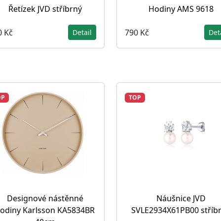
Řetízek JVD stříbrný
Hodiny AMS 9618
0 Kč
790 Kč
Detail
Det
OP
TOP
Designové nástěnné
Náušnice JVD
odiny Karlsson KA5834BR
SVLE2934X61PB00 stříb