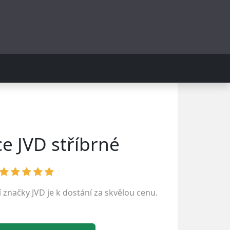
e JVD stříbrné
í značky
JVD
je k dostání za skvělou cenu.