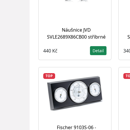
Náušnice JVD
SVLE2689X86CB00 stříbrné
S
440 Kč
34
Detail
TOP
T
Fischer 9103S-06 -