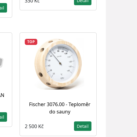
330 Kč
Detail
ail
TOP
AN
Fischer 3076.00 - Teploměr
do sauny
ail
2 500 Kč
Detail