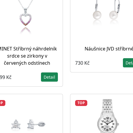
INET Stříbrný náhrdelník
Náušnice JVD stříbrn
srdce se zirkony v
730 Kč
červených odstínech
Det
099 Kč
Detail
OP
TOP