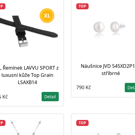
OP
TOP
Náušnice JVD 545XD2P
L Řemínek LAVVU SPORT z
stříbrné
luxusní kůže Top Grain
LSAXB14
790 Kč
Det
5 Kč
Detail
OP
TOP