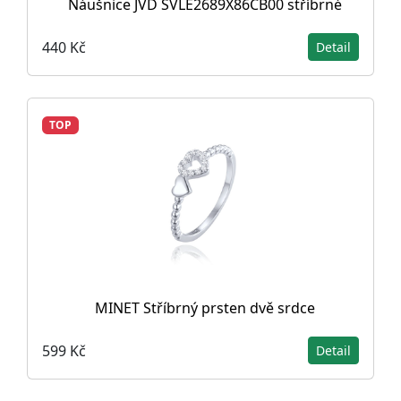
Náušnice JVD SVLE2689X86CB00 stříbrné
440 Kč
Detail
TOP
MINET Stříbrný prsten dvě srdce
599 Kč
Detail