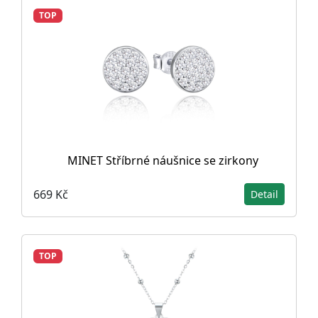
TOP
MINET Stříbrné náušnice se zirkony
669 Kč
Detail
TOP