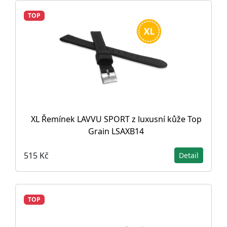
TOP
XL Řemínek LAVVU SPORT z luxusní kůže Top
Grain LSAXB14
515 Kč
Detail
TOP