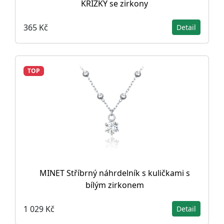
KŘÍŽKY se zirkony
365 Kč
Detail
TOP
MINET Stříbrný náhrdelník s kuličkami s
bílým zirkonem
1 029 Kč
Detail