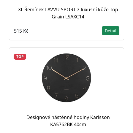
XL Řemínek LAVVU SPORT z luxusní kůže Top
Grain LSAXC14
515 Kč
Detail
TOP
Designové nástěnné hodiny Karlsson
KA5762BK 40cm