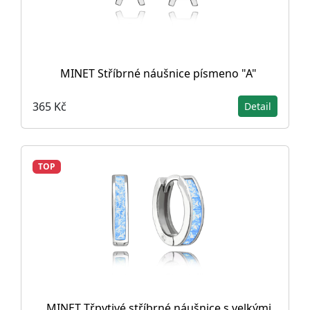
MINET Stříbrné náušnice písmeno "A"
365 Kč
Detail
TOP
MINET Třpytivé stříbrné náušnice s velkými