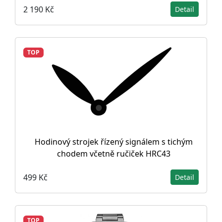
2 190 Kč
Detail
TOP
Hodinový strojek řízený signálem s tichým
chodem včetně ručiček HRC43
499 Kč
Detail
TOP