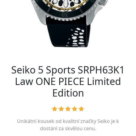
Seiko 5 Sports SRPH63K1
Law ONE PIECE Limited
Edition
Unikátní kousek od kvalitní značky
Seiko
je k
dostání za skvělou cenu.