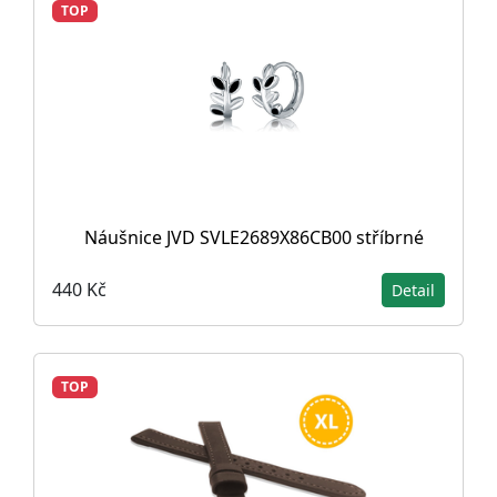
TOP
Náušnice JVD SVLE2689X86CB00 stříbrné
440 Kč
Detail
TOP