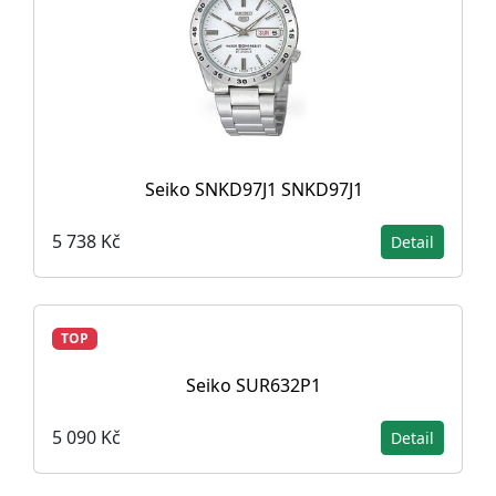
Seiko SNKD97J1 SNKD97J1
5 738 Kč
Detail
TOP
Seiko SUR632P1
5 090 Kč
Detail