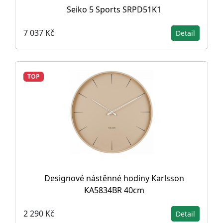
Seiko 5 Sports SRPD51K1
7 037 Kč
Detail
TOP
Designové nástěnné hodiny Karlsson
KA5834BR 40cm
2 290 Kč
Detail