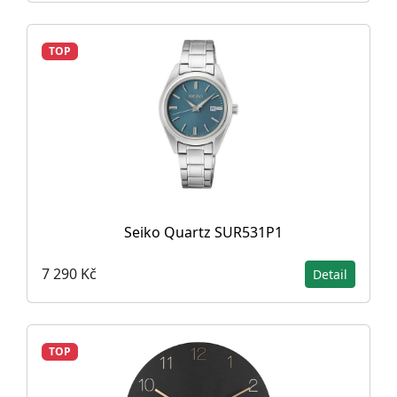
TOP
Seiko Quartz SUR531P1
7 290 Kč
Detail
TOP