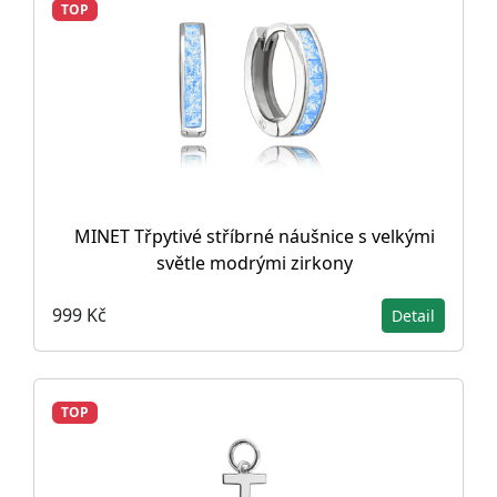
TOP
MINET Třpytivé stříbrné náušnice s velkými
světle modrými zirkony
999 Kč
Detail
TOP