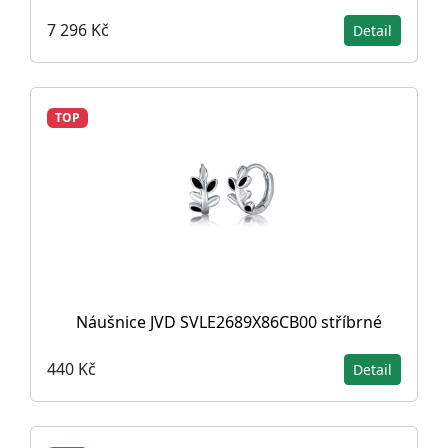
7 296 Kč
Detail
TOP
Náušnice JVD SVLE2689X86CB00 stříbrné
440 Kč
Detail