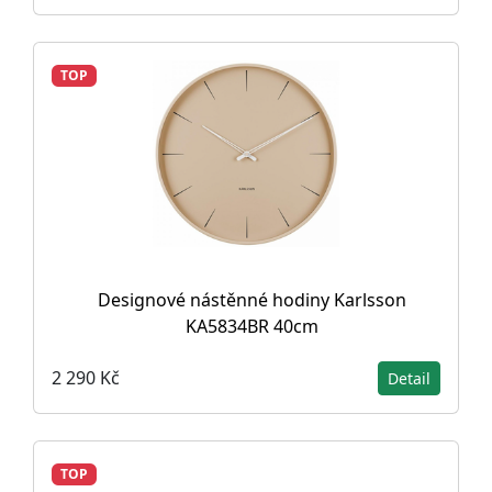
TOP
Designové nástěnné hodiny Karlsson
KA5834BR 40cm
2 290 Kč
Detail
TOP