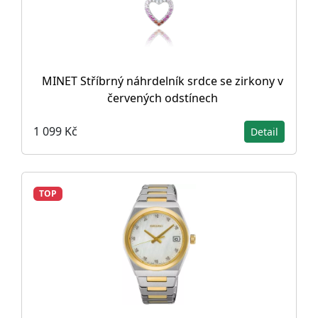
MINET Stříbrný náhrdelník srdce se zirkony v
červených odstínech
1 099 Kč
Detail
TOP