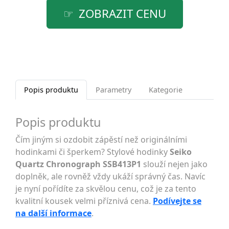
ZOBRAZIT CENU
Popis produktu
Parametry
Kategorie
Popis produktu
Čím jiným si ozdobit zápěstí než originálními
hodinkami či šperkem? Stylové hodinky
Seiko
Quartz Chronograph SSB413P1
slouží nejen jako
doplněk, ale rovněž vždy ukáží správný čas. Navíc
je nyní pořídíte za skvělou cenu, což je za tento
kvalitní kousek velmi příznivá cena.
Podívejte se
na další informace
.