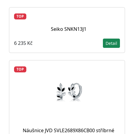
TOP
Seiko SNKN13J1
6 235 Kč
Detail
TOP
Náušnice JVD SVLE2689X86CB00 stříbrné