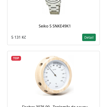
Seiko 5 SNKE49K1
5 131 Kč
Detail
TOP
Fischer 3076.00 - Teploměr do sauny