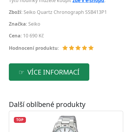
Tyto hodinky můžete koupit
zde v e-shopu
.
Zboží
: Seiko Quartz Chronograph SSB413P1
Značka
:
Seiko
Cena
: 10 690 Kč
Hodnocení produktu
:
VÍCE INFORMACÍ
Další oblíbené produkty
TOP