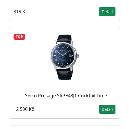
819 Kč
Detail
TOP
Seiko Presage SRPE43J1 Cocktail Time
12 590 Kč
Detail