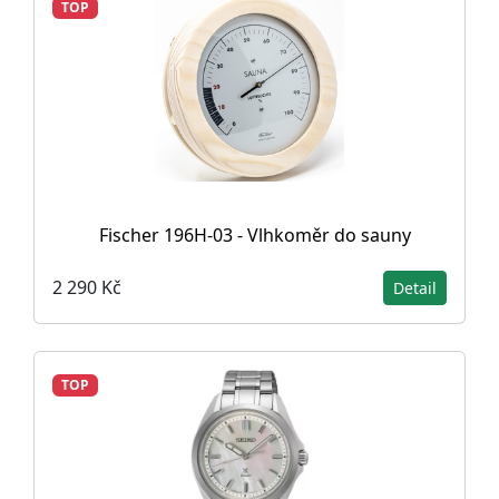
TOP
Fischer 196H-03 - Vlhkoměr do sauny
2 290 Kč
Detail
TOP