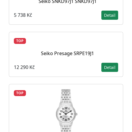
Seiko SNKD97J1 SNKD97J1
5 738 Kč
Detail
TOP
Seiko Presage SRPE19J1
12 290 Kč
Detail
TOP