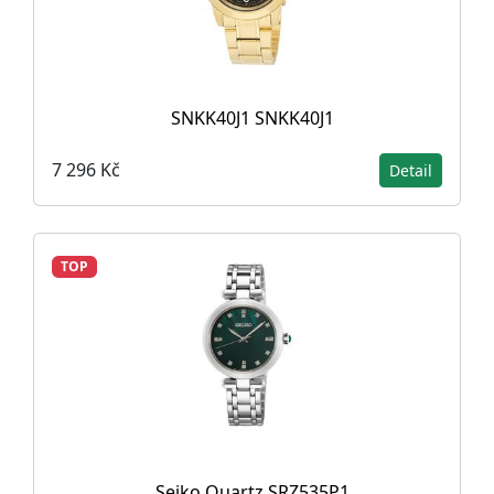
SNKK40J1 SNKK40J1
7 296 Kč
Detail
TOP
Seiko Quartz SRZ535P1