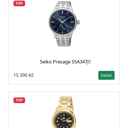
TOP
Seiko Presage SSA347J1
15 390 Kč
Detail
TOP