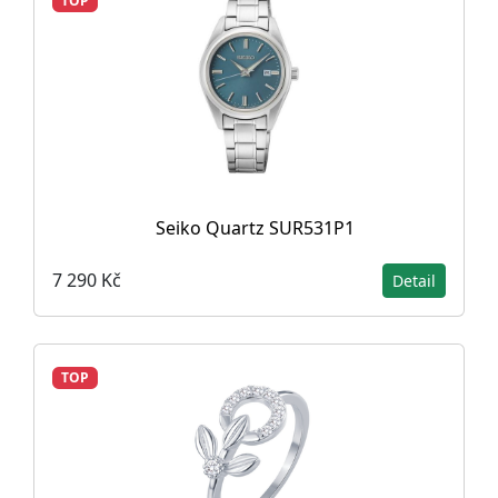
TOP
Seiko Quartz SUR531P1
7 290 Kč
Detail
TOP