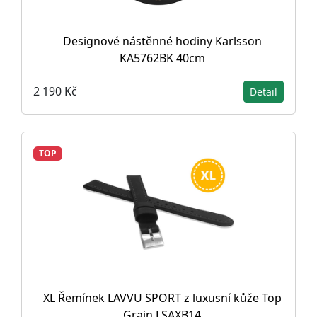
Designové nástěnné hodiny Karlsson
KA5762BK 40cm
2 190 Kč
Detail
TOP
XL Řemínek LAVVU SPORT z luxusní kůže Top
Grain LSAXB14