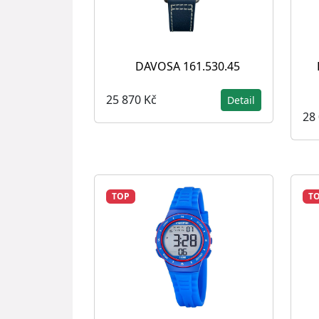
DAVOSA 161.530.45
25 870 Kč
Detail
28
TOP
T