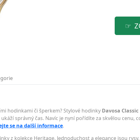
Z
gorie
lními hodinkami či šperkem? Stylové hodinky
Davosa Classic
 ukáží správný čas. Navíc je nyní pořídíte za skvělou cenu, c
ejte se na další informace
.
nky z kolekce Heritage. Jednoduchost a elegance jsou rysy,