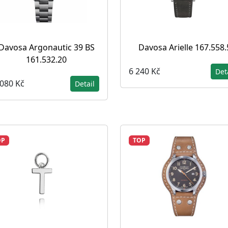
Davosa Argonautic 39 BS
Davosa Arielle 167.558.
161.532.20
6 240 Kč
Det
 080 Kč
Detail
OP
TOP