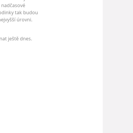
ou nadčasové
hodinky tak budou
ejvyšší úrovni.
at ještě dnes.