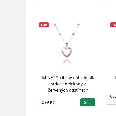
TOP
T
MINET Stříbrný náhrdelník
srdce se zirkony v
červených odstínech
66
1 099 Kč
Detail