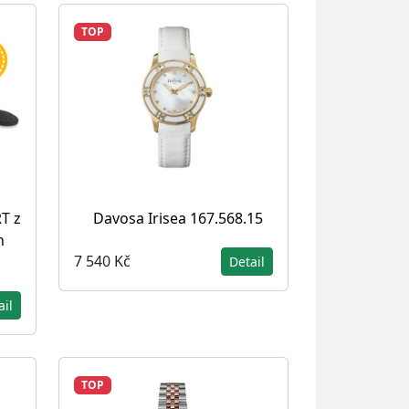
TOP
T z
Davosa Irisea 167.568.15
n
7 540 Kč
Detail
ail
TOP