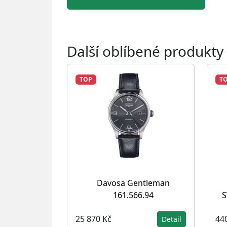
Další oblíbené produkty
TOP
T
Davosa Gentleman
161.566.94
S
25 870 Kč
44
Detail