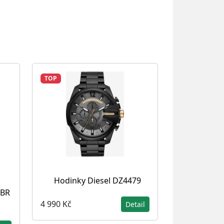
TOP
Hodinky Diesel DZ4479
4BR
4 990 Kč
Detail