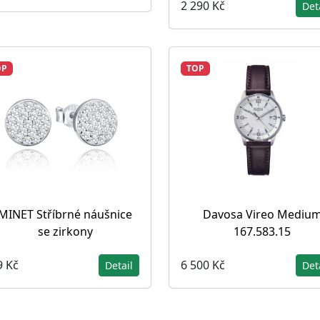
2 290 Kč
Det
OP
TOP
MINET Stříbrné náušnice
Davosa Vireo Mediu
se zirkony
167.583.15
9 Kč
6 500 Kč
Detail
Det