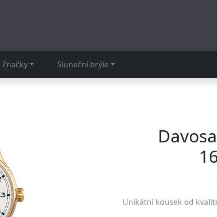
Značky
Sluneční brýle
Davosa 
16
Unikátní kousek od kvalit