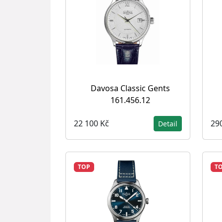
Davosa Classic Gents
161.456.12
22 100 Kč
29
Detail
TOP
T