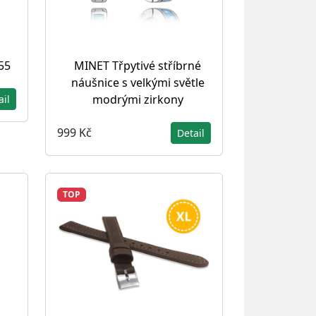
55
MINET Třpytivé stříbrné
náušnice s velkými světle
modrými zirkony
ail
999 Kč
Detail
TOP