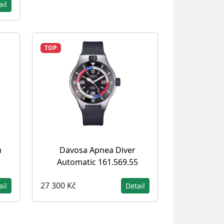
ail
TOP
m
Davosa Apnea Diver
Automatic 161.569.55
27 300 Kč
ail
Detail