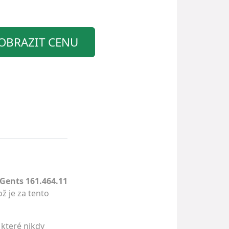
OBRAZIT CENU
 Gents 161.464.11
ož je za tento
 které nikdy