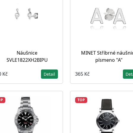
Náušnice
MINET Stříbrné náušni
SVLE1822XH2BIPU
písmeno "A"
0 Kč
365 Kč
Detail
Det
OP
TOP