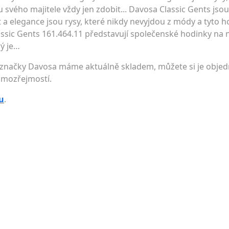
 svého majitele vždy jen zdobit... Davosa Classic Gents js
 a elegance jsou rysy, které nikdy nevyjdou z módy a tyto 
assic Gents 161.464.11 představují společenské hodinky na n
rý je…
 značky Davosa máme aktuálně skladem, můžete si je objedn
amozřejmostí.
u
.