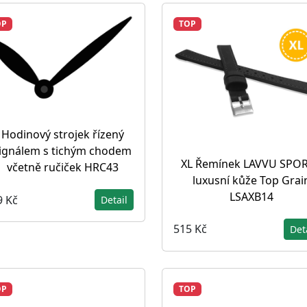
OP
TOP
Hodinový strojek řízený
ignálem s tichým chodem
XL Řemínek LAVVU SPOR
včetně ručiček HRC43
luxusní kůže Top Grai
LSAXB14
9 Kč
Detail
515 Kč
Det
OP
TOP