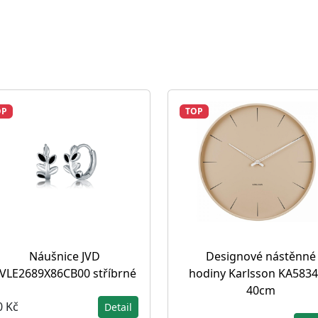
OP
TOP
Náušnice JVD
Designové nástěnné
VLE2689X86CB00 stříbrné
hodiny Karlsson KA583
40cm
0 Kč
Detail