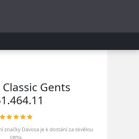
Classic Gents
1.464.11
ní značky
Davosa
je k dostání za skvělou
cenu.