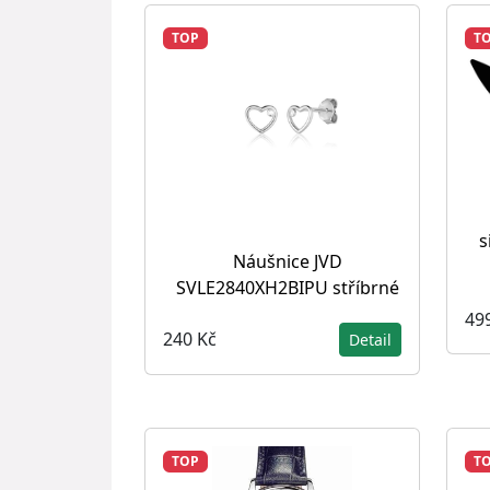
TOP
T
s
Náušnice JVD
SVLE2840XH2BIPU stříbrné
49
240 Kč
Detail
TOP
T