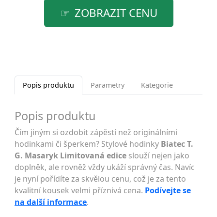
ZOBRAZIT CENU
Popis produktu
Parametry
Kategorie
Popis produktu
Čím jiným si ozdobit zápěstí než originálními
hodinkami či šperkem? Stylové hodinky
Biatec T.
G. Masaryk Limitovaná edice
slouží nejen jako
doplněk, ale rovněž vždy ukáží správný čas. Navíc
je nyní pořídíte za skvělou cenu, což je za tento
kvalitní kousek velmi příznivá cena.
Podívejte se
na další informace
.