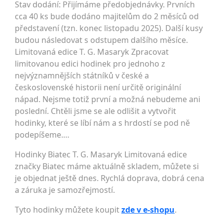
Stav dodání: Přijímáme předobjednávky. Prvních
cca 40 ks bude dodáno majitelům do 2 měsíců od
představení (tzn. konec listopadu 2025). Další kusy
budou následovat s odstupem dalšího měsíce.
Limitovaná edice T. G. Masaryk Zpracovat
limitovanou edici hodinek pro jednoho z
nejvýznamnějších státníků v české a
československé historii není určitě originální
nápad. Nejsme totiž první a možná nebudeme ani
poslední. Chtěli jsme se ale odlišit a vytvořit
hodinky, které se líbí nám a s hrdostí se pod ně
podepíšeme.…
Hodinky Biatec T. G. Masaryk Limitovaná edice
značky Biatec máme aktuálně skladem, můžete si
je objednat ještě dnes. Rychlá doprava, dobrá cena
a záruka je samozřejmostí.
Tyto hodinky můžete koupit
zde v e-shopu
.