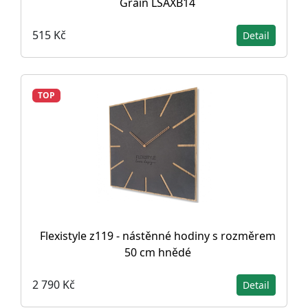
Grain LSAXB14
515 Kč
Detail
TOP
Flexistyle z119 - nástěnné hodiny s rozměrem
50 cm hnědé
2 790 Kč
Detail