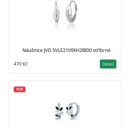
Náušnice JVD SVLE2109XH2BI00 stříbrné
470 Kč
Detail
TOP