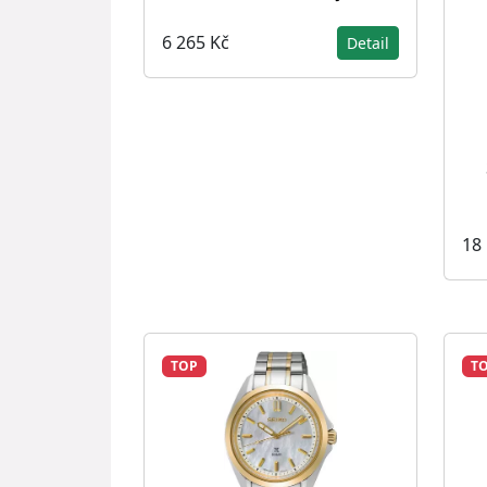
6 265 Kč
Detail
18
TOP
T