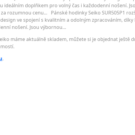
u ideálním doplňkem pro volný čas i každodenní nošení. J
y za rozumnou cenu... Pánské hodinky Seiko SUR505P1 rozš
 design ve spojení s kvalitním a odolným zpracováním, díky
denní nošení. Jsou výbornou…
iko máme aktuálně skladem, můžete si je objednat ještě d
jmostí.
u
.