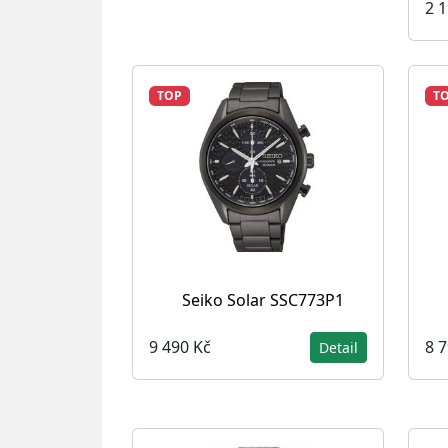
2 
TOP
T
Seiko Solar SSC773P1
9 490 Kč
8 
Detail