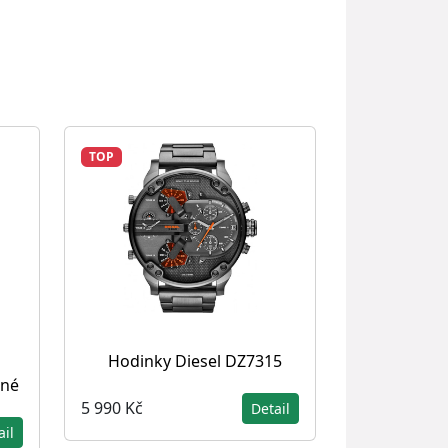
TOP
Hodinky Diesel DZ7315
rné
5 990 Kč
Detail
ail