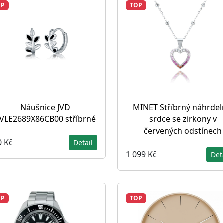
OP
TOP
Náušnice JVD
MINET Stříbrný náhrdel
VLE2689X86CB00 stříbrné
srdce se zirkony v
červených odstínech
0 Kč
Detail
1 099 Kč
Det
OP
TOP