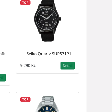
TOP
ník
Seiko Quartz SUR571P1
9 290 Kč
Detail
ail
TOP