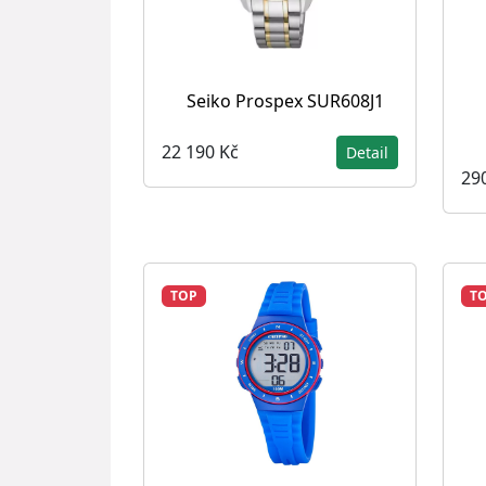
Seiko Prospex SUR608J1
22 190 Kč
Detail
29
TOP
T