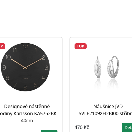
OP
TOP
Designové nástěnné
Náušnice JVD
odiny Karlsson KA5762BK
SVLE2109XH2BI00 stříb
40cm
470 Kč
Det