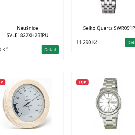
Náušnice
Seiko Quartz SWR091
SVLE1822XH2BIPU
11 290 Kč
Det
0 Kč
Detail
OP
TOP