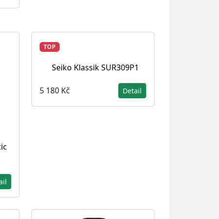
TOP
Seiko Klassik SUR309P1
5 180 Kč
Detail
ic
ail