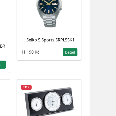
Seiko 5 Sports SRPL55K1
4BR
11 190 Kč
Detail
ail
TOP