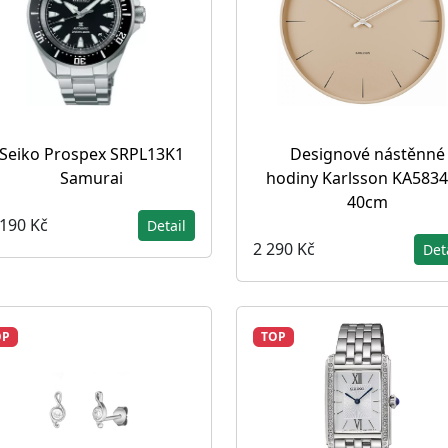
Seiko Prospex SRPL13K1
Designové nástěnné
Samurai
hodiny Karlsson KA583
40cm
 190 Kč
Detail
2 290 Kč
Det
OP
TOP