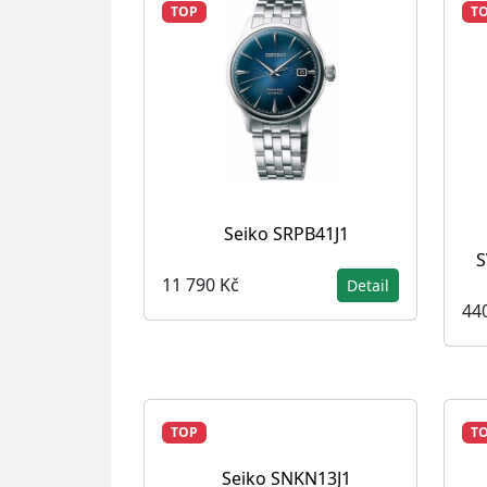
TOP
T
Seiko SRPB41J1
S
11 790 Kč
Detail
44
TOP
T
Seiko SNKN13J1