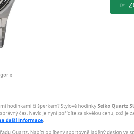
Z
gorie
lními hodinkami či šperkem? Stylové hodinky
Seiko Quartz 
právný čas. Navíc je nyní pořídíte za skvělou cenu, což je za
na další informace
.
řadu Quartz. Nabízí oblíbený sportovně laděný design ve sp