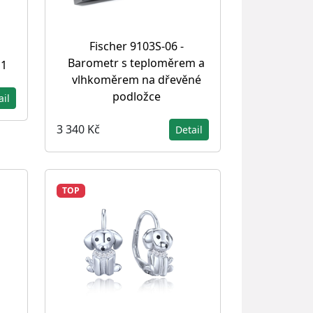
Fischer 9103S-06 -
Barometr s teploměrem a
P1
vlhkoměrem na dřevěné
podložce
ail
3 340 Kč
Detail
TOP