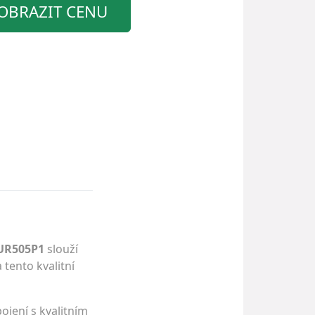
OBRAZIT CENU
SUR505P1
slouží
 tento kvalitní
ojení s kvalitním