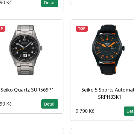
190 Kč
Detail
OP
TOP
Seiko Quartz SUR569P1
Seiko 5 Sports Automat
SRPH33K1
790 Kč
Detail
9 790 Kč
Det