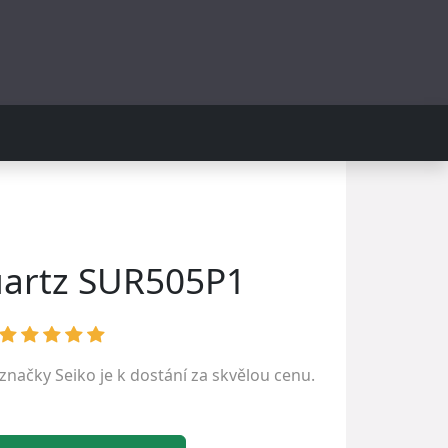
uartz SUR505P1
 značky
Seiko
je k dostání za skvělou cenu.