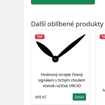
Další oblíbené produkty
TOP
T
Hodinový strojek řízený
signálem s tichým chodem
včetně ručiček HRC43
h
499 Kč
Detail