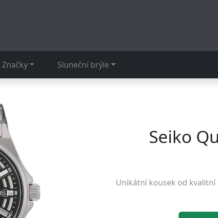
Značky
Sluneční brýle
Seiko Q
Unikátní kousek od kvalitní