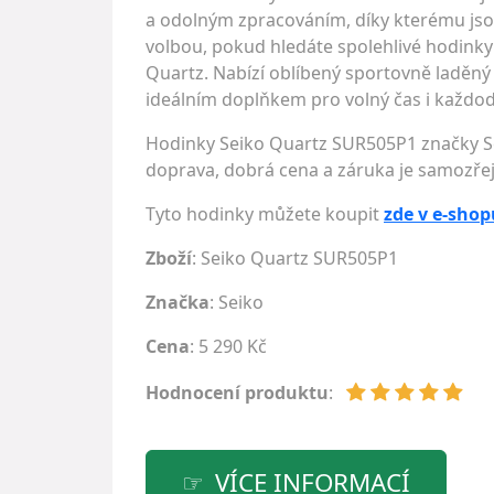
a odolným zpracováním, díky kterému jso
volbou, pokud hledáte spolehlivé hodink
Quartz. Nabízí oblíbený sportovně laděný
ideálním doplňkem pro volný čas i každo
Hodinky Seiko Quartz SUR505P1 značky Se
doprava, dobrá cena a záruka je samozře
Tyto hodinky můžete koupit
zde v e-shop
Zboží
: Seiko Quartz SUR505P1
Značka
:
Seiko
Cena
: 5 290 Kč
Hodnocení produktu
:
VÍCE INFORMACÍ