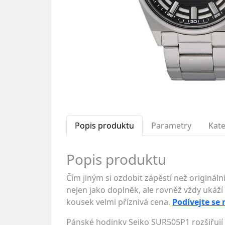
Popis produktu
Parametry
Kate
Popis produktu
Čím jiným si ozdobit zápěstí než originá
nejen jako doplněk, ale rovněž vždy ukáží s
kousek velmi příznivá cena.
Podívejte se 
Pánské hodinky Seiko SUR505P1 rozšiřují 