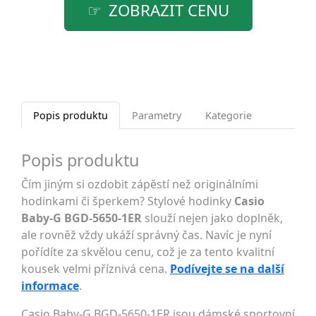
ZOBRAZIT CENU
Popis produktu
Parametry
Kategorie
Popis produktu
Čím jiným si ozdobit zápěstí než originálními
hodinkami či šperkem? Stylové hodinky
Casio
Baby-G BGD-5650-1ER
slouží nejen jako doplněk,
ale rovněž vždy ukáží správný čas. Navíc je nyní
pořídíte za skvělou cenu, což je za tento kvalitní
kousek velmi příznivá cena.
Podívejte se na další
informace
.
Casio Baby-G BGD-5650-1ER jsou dámské sportovní