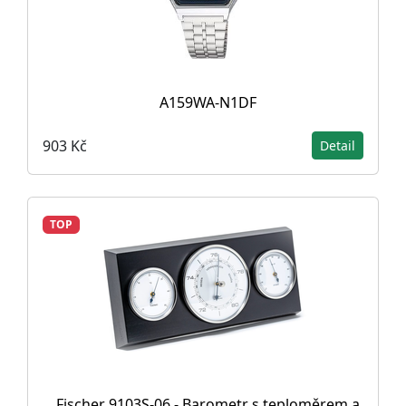
A159WA-N1DF
903 Kč
Detail
TOP
Fischer 9103S-06 - Barometr s teploměrem a