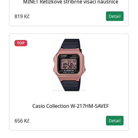
MINET Řetízkové stříbrné visací náušnice
819 Kč
Detail
TOP
Casio Collection W-217HM-5AVEF
656 Kč
Detail