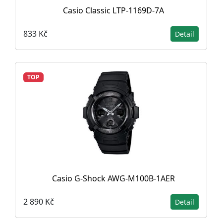
Casio Classic LTP-1169D-7A
833 Kč
Detail
TOP
Casio G-Shock AWG-M100B-1AER
2 890 Kč
Detail