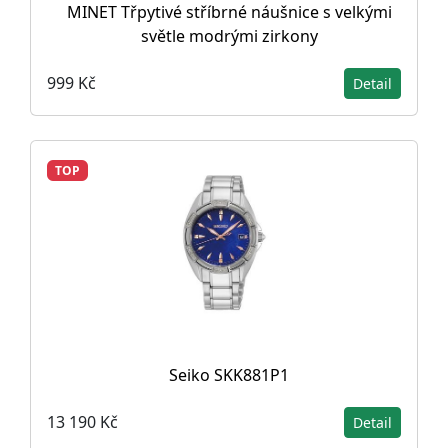
MINET Třpytivé stříbrné náušnice s velkými
světle modrými zirkony
999 Kč
Detail
TOP
Seiko SKK881P1
13 190 Kč
Detail