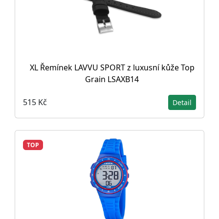
XL Řemínek LAVVU SPORT z luxusní kůže Top
Grain LSAXB14
515 Kč
Detail
TOP