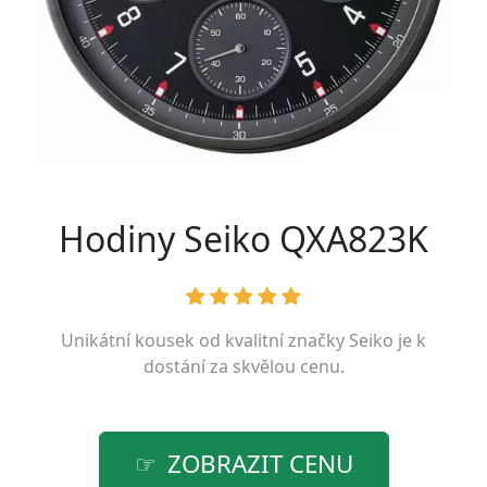
Hodiny Seiko QXA823K
Unikátní kousek od kvalitní značky
Seiko
je k
dostání za skvělou cenu.
ZOBRAZIT CENU