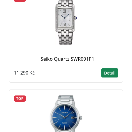
Seiko Quartz SWR091P1
11 290 Kč
Detail
TOP