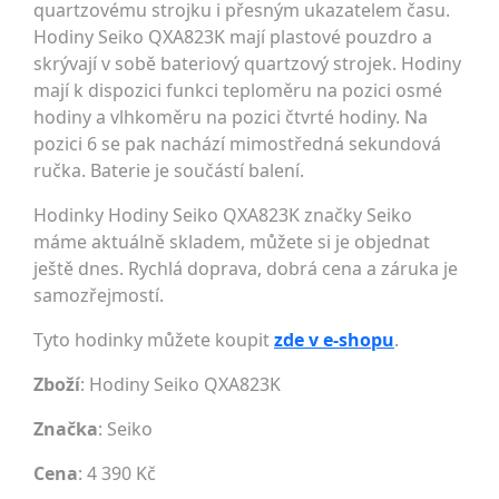
quartzovému strojku i přesným ukazatelem času.
Hodiny Seiko QXA823K mají plastové pouzdro a
skrývají v sobě bateriový quartzový strojek. Hodiny
mají k dispozici funkci teploměru na pozici osmé
hodiny a vlhkoměru na pozici čtvrté hodiny. Na
pozici 6 se pak nachází mimostředná sekundová
ručka. Baterie je součástí balení.
Hodinky Hodiny Seiko QXA823K značky Seiko
máme aktuálně skladem, můžete si je objednat
ještě dnes. Rychlá doprava, dobrá cena a záruka je
samozřejmostí.
Tyto hodinky můžete koupit
zde v e-shopu
.
Zboží
: Hodiny Seiko QXA823K
Značka
:
Seiko
Cena
: 4 390 Kč