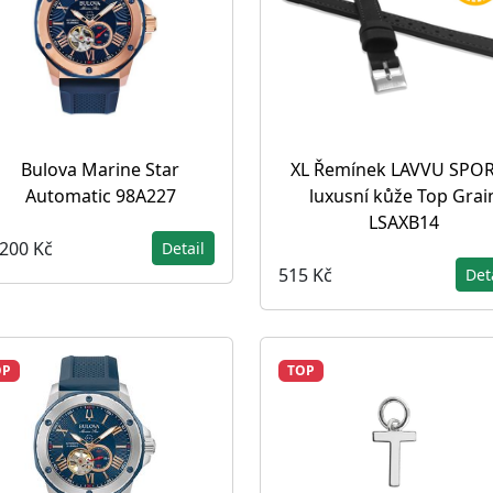
Bulova Marine Star
XL Řemínek LAVVU SPOR
Automatic 98A227
luxusní kůže Top Grai
LSAXB14
 200 Kč
Detail
515 Kč
Det
OP
TOP