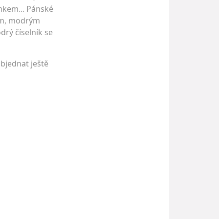
kem... Pánské
dem, modrým
rý číselník se
bjednat ještě