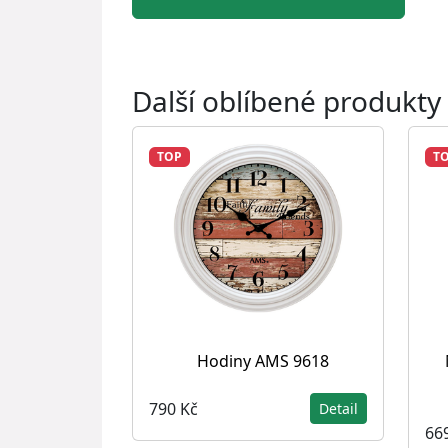
Další oblíbené produkty
TOP
T
Hodiny AMS 9618
790 Kč
Detail
66