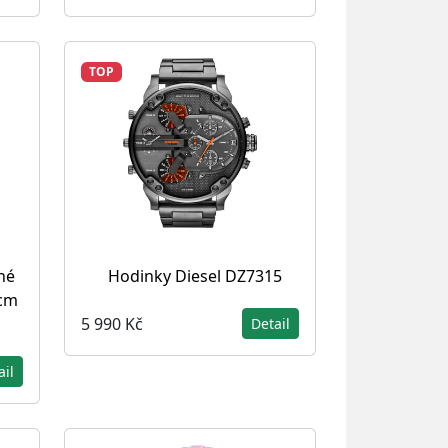
TOP
né
Hodinky Diesel DZ7315
 cm
5 990 Kč
Detail
ail