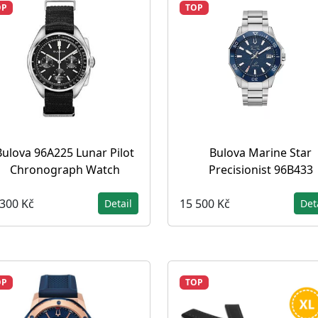
OP
TOP
Bulova 96A225 Lunar Pilot
Bulova Marine Star
Chronograph Watch
Precisionist 96B433
 300 Kč
15 500 Kč
Detail
Det
OP
TOP