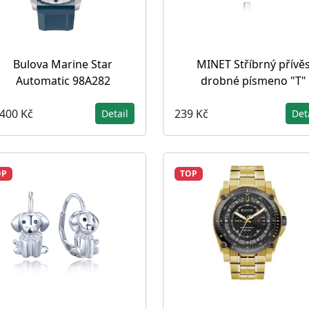
Bulova Marine Star
MINET Stříbrný přívě
Automatic 98A282
drobné písmeno "T"
 400 Kč
239 Kč
Detail
Det
OP
TOP