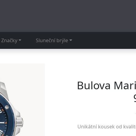
Značky
Sluneční brýle
Bulova Mari
Unikátní kousek od kvali