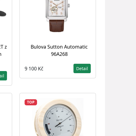
T z
Bulova Sutton Automatic
n
96A268
9 100 Kč
Detail
ail
TOP