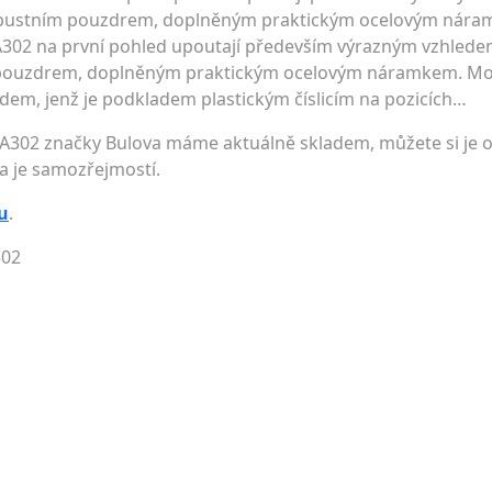
bustním pouzdrem, doplněným praktickým ocelovým náram
8A302 na první pohled upoutají především výrazným vzhle
pouzdrem, doplněným praktickým ocelovým náramkem. Mod
m, jenž je podkladem plastickým číslicím na pozicích…
A302 značky Bulova máme aktuálně skladem, můžete si je o
a je samozřejmostí.
u
.
302