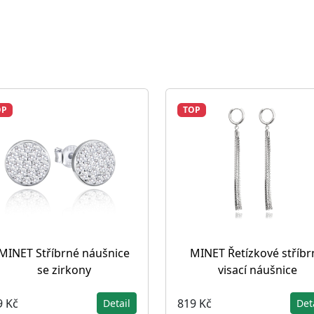
OP
TOP
MINET Stříbrné náušnice
MINET Řetízkové stříbr
se zirkony
visací náušnice
9 Kč
819 Kč
Detail
Det