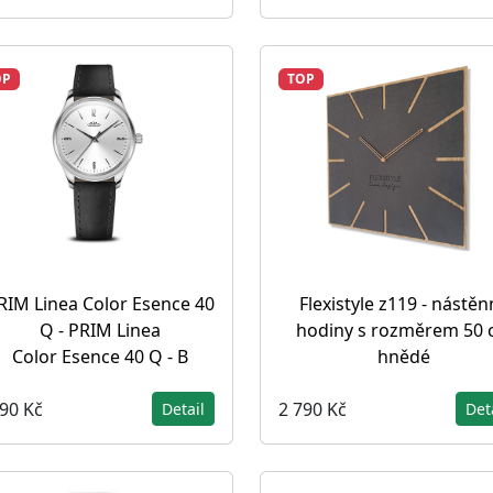
OP
TOP
RIM Linea Color Esence 40
Flexistyle z119 - nástěn
Q - PRIM Linea
hodiny s rozměrem 50
Color Esence 40 Q - B
hnědé
990 Kč
2 790 Kč
Detail
Det