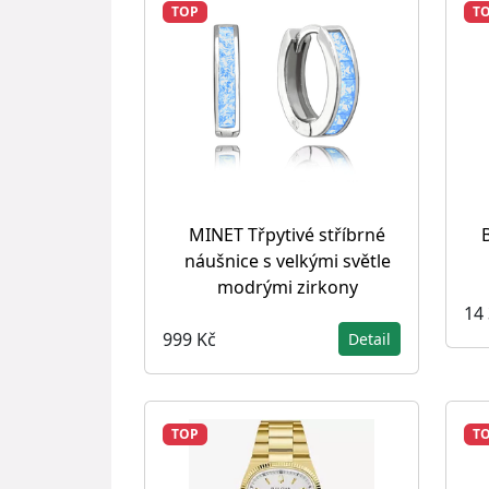
TOP
T
MINET Třpytivé stříbrné
náušnice s velkými světle
modrými zirkony
14
999 Kč
Detail
TOP
T