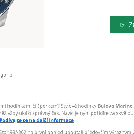
Z
gorie
lními hodinkami či šperkem? Stylové hodinky
Bulova Marine 
ěž vždy ukáží správný čas. Navíc je nyní pořídíte za skvělou
Podívejte se na další informace
.
Star 98A302 na první pohled upoutají především výrazným 