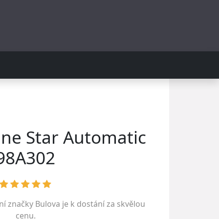
ne Star Automatic
98A302
tní značky
Bulova
je k dostání za skvělou
cenu.