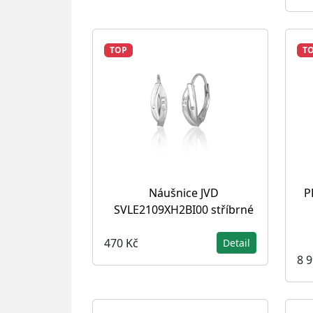
TOP
T
Náušnice JVD
P
SVLE2109XH2BI00 stříbrné
470 Kč
Detail
8 