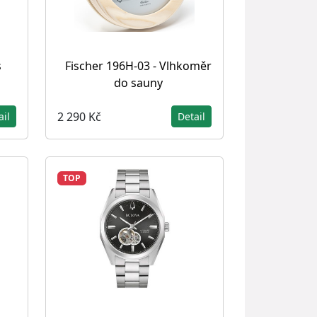
s
Fischer 196H-03 - Vlhkoměr
do sauny
2 290 Kč
ail
Detail
TOP