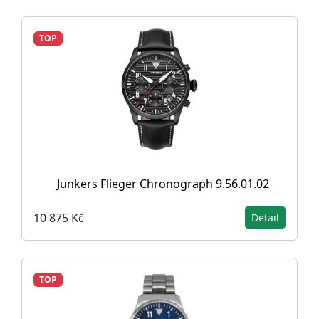
TOP
Junkers Flieger Chronograph 9.56.01.02
10 875 Kč
Detail
TOP