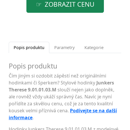
ZOBRAZIT CENU
Popis produktu
Parametry
Kategorie
Popis produktu
Čím jiným si ozdobit zápěstí než originálními
hodinkami či šperkem? Stylové hodinky
Junkers
Therese 9.01.01.03.M
slouží nejen jako doplněk,
ale rovněž vždy ukáží správný čas. Navíc je nyní
pořídíte za skvělou cenu, což je za tento kvalitní
kousek velmi příznivá cena.
Podívejte se na další
informace
.
Hodinky Junkers Therese 9.01.01.03.M z modelové