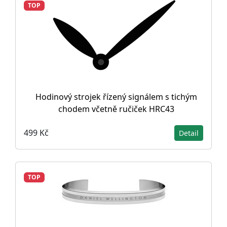
TOP
Hodinový strojek řízený signálem s tichým
chodem včetně ručiček HRC43
499 Kč
Detail
TOP