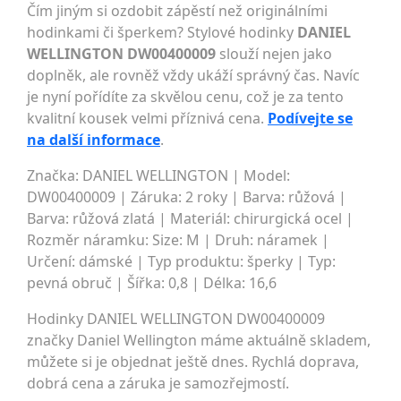
Čím jiným si ozdobit zápěstí než originálními
hodinkami či šperkem? Stylové hodinky
DANIEL
WELLINGTON DW00400009
slouží nejen jako
doplněk, ale rovněž vždy ukáží správný čas. Navíc
je nyní pořídíte za skvělou cenu, což je za tento
kvalitní kousek velmi příznivá cena.
Podívejte se
na další informace
.
Značka: DANIEL WELLINGTON | Model:
DW00400009 | Záruka: 2 roky | Barva: růžová |
Barva: růžová zlatá | Materiál: chirurgická ocel |
Rozměr náramku: Size: M | Druh: náramek |
Určení: dámské | Typ produktu: šperky | Typ:
pevná obruč | Šířka: 0,8 | Délka: 16,6
Hodinky DANIEL WELLINGTON DW00400009
značky Daniel Wellington máme aktuálně skladem,
můžete si je objednat ještě dnes. Rychlá doprava,
dobrá cena a záruka je samozřejmostí.