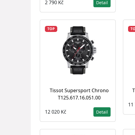
2 790 Kč
Detail
TOP
T
Tissot Supersport Chrono
T
T125.617.16.051.00
11
12 020 Kč
Detail