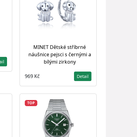
MINET Dětské stříbrné
náušnice pejsci s černými a
bílými zirkony
ail
969 Kč
Detail
TOP