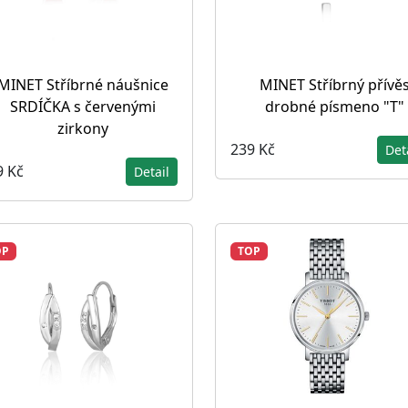
MINET Stříbrné náušnice
MINET Stříbrný přívě
SRDÍČKA s červenými
drobné písmeno "T"
zirkony
239 Kč
Det
9 Kč
Detail
OP
TOP