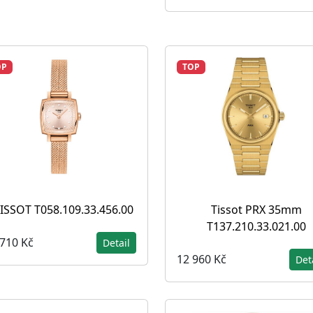
OP
TOP
ISSOT T058.109.33.456.00
Tissot PRX 35mm
T137.210.33.021.00
 710 Kč
Detail
12 960 Kč
Det