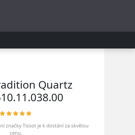
radition Quartz
10.11.038.00
tní značky
Tissot
je k dostání za skvělou
cenu.