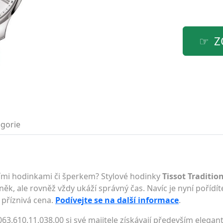
Z
gorie
lními hodinkami či šperkem? Stylové hodinky
Tissot Traditio
něk, ale rovněž vždy ukáží správný čas. Navíc je nyní pořídít
i příznivá cena.
Podívejte se na další informace
.
63.610.11.038.00 si své majitele získávají především elega