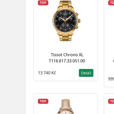
TOP
T
Tissot Chrono XL
T116.617.33.051.00
13 740 Kč
Detail
99
TOP
T