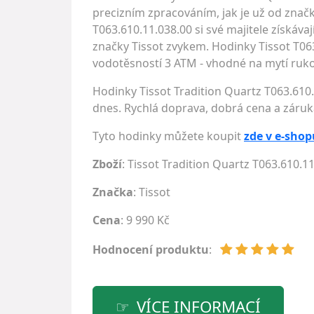
precizním zpracováním, jak je už od značk
T063.610.11.038.00 si své majitele získáv
značky Tissot zvykem. Hodinky Tissot T06
vodotěsností 3 ATM - vhodné na mytí rukou
Hodinky Tissot Tradition Quartz T063.610
dnes. Rychlá doprava, dobrá cena a záruk
Tyto hodinky můžete koupit
zde v e-shop
Zboží
: Tissot Tradition Quartz T063.610.1
Značka
:
Tissot
Cena
: 9 990 Kč
Hodnocení produktu
:
VÍCE INFORMACÍ