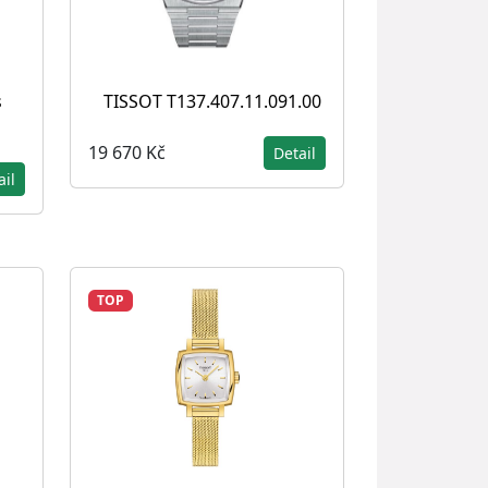
s
TISSOT T137.407.11.091.00
19 670 Kč
Detail
ail
TOP