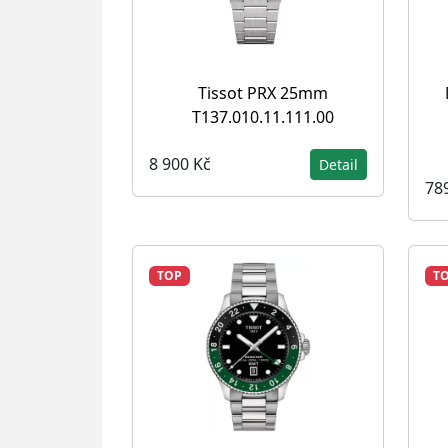
Tissot PRX 25mm
T137.010.11.111.00
8 900 Kč
Detail
78
TOP
T