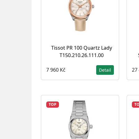
Tissot PR 100 Quartz Lady
T150.210.26.111.00
7 960 Kč
27
Detail
TOP
T