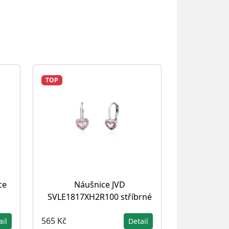
TOP
ce
Náušnice JVD
SVLE1817XH2R100 stříbrné
565 Kč
ail
Detail