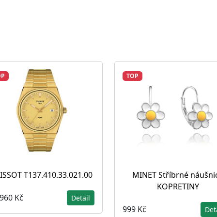
OP
TOP
ISSOT T137.410.33.021.00
MINET Stříbrné náušni
KOPRETINY
 960 Kč
Detail
999 Kč
Det