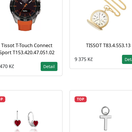
Tissot T-Touch Connect
TISSOT T83.4.553.13
Sport T153.420.47.051.02
9 375 Kč
Det
 470 Kč
Detail
OP
TOP