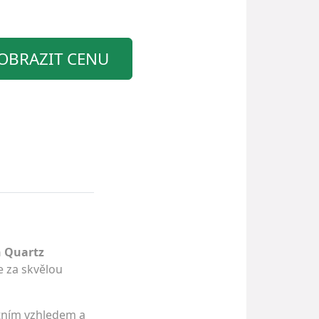
OBRAZIT CENU
n Quartz
e za skvělou
ntním vzhledem a