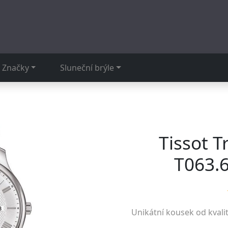
Značky
Sluneční brýle
Tissot T
T063.6
Unikátní kousek od kvali