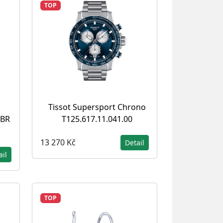
TOP
Tissot Supersport Chrono
4BR
T125.617.11.041.00
13 270 Kč
Detail
ail
TOP