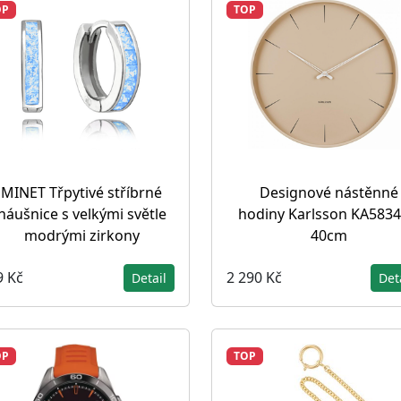
OP
TOP
MINET Třpytivé stříbrné
Designové nástěnné
náušnice s velkými světle
hodiny Karlsson KA583
modrými zirkony
40cm
9 Kč
2 290 Kč
Detail
Det
OP
TOP