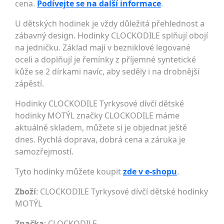
cena.
Podívejte se na další informace
.
U dětských hodinek je vždy důležitá přehlednost a
zábavný design. Hodinky CLOCKODILE splňují obojí
na jedničku. Základ mají v bezniklové legované
oceli a doplňují je řemínky z příjemné syntetické
kůže se 2 dírkami navíc, aby seděly i na drobnější
zápěstí.
Hodinky CLOCKODILE Tyrkysové dívčí dětské
hodinky MOTÝL značky CLOCKODILE máme
aktuálně skladem, můžete si je objednat ještě
dnes. Rychlá doprava, dobrá cena a záruka je
samozřejmostí.
Tyto hodinky můžete koupit
zde v e-shopu
.
Zboží
: CLOCKODILE Tyrkysové dívčí dětské hodinky
MOTÝL
Značka
:
CLOCKODILE