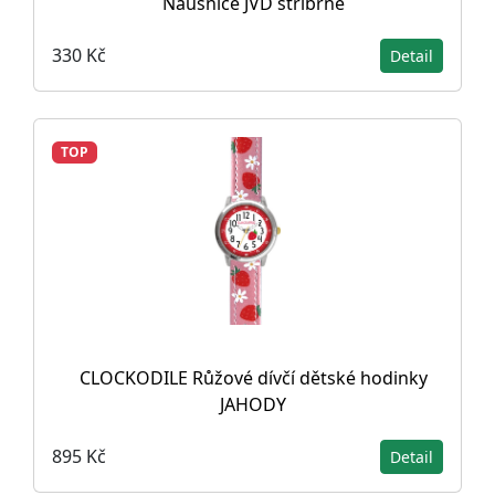
Náušnice JVD stříbrné
330 Kč
Detail
TOP
CLOCKODILE Růžové dívčí dětské hodinky
JAHODY
895 Kč
Detail