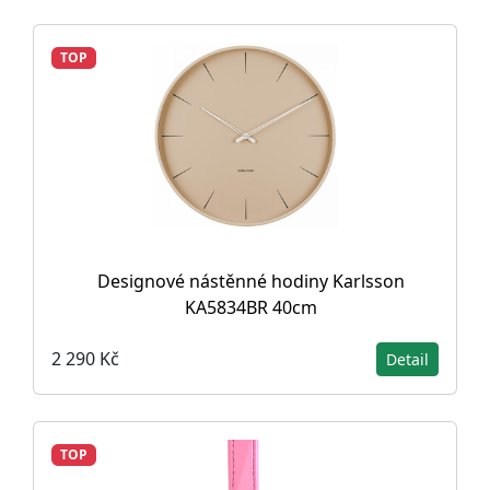
TOP
Designové nástěnné hodiny Karlsson
KA5834BR 40cm
2 290 Kč
Detail
TOP