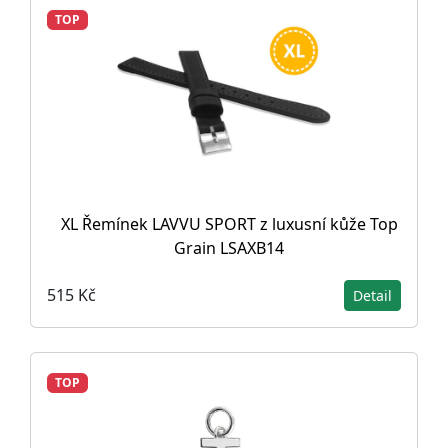
TOP
XL Řemínek LAVVU SPORT z luxusní kůže Top
Grain LSAXB14
515 Kč
Detail
TOP