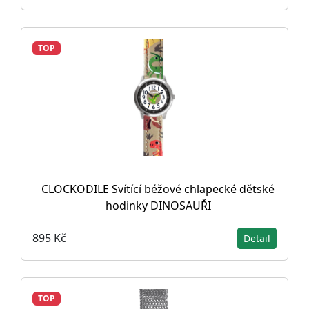
TOP
CLOCKODILE Svítící béžové chlapecké dětské
hodinky DINOSAUŘI
895 Kč
Detail
TOP