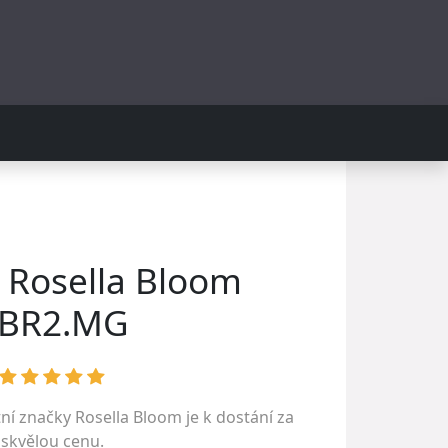
 Rosella Bloom
BR2.MG
tní značky
Rosella Bloom
je k dostání za
skvělou cenu.