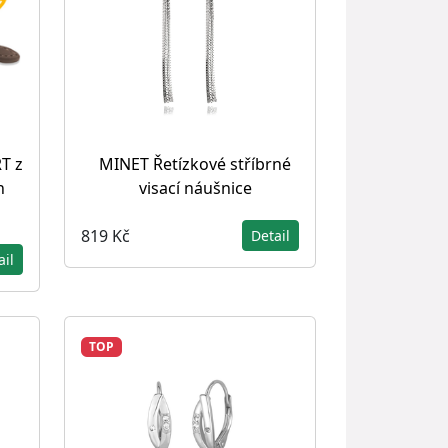
T z
MINET Řetízkové stříbrné
n
visací náušnice
819 Kč
Detail
ail
TOP