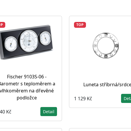
OP
TOP
Fischer 9103S-06 -
Barometr s teploměrem a
Luneta stříbrná/srdc
vlhkoměrem na dřevěné
podložce
1 129 Kč
Det
340 Kč
Detail