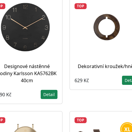
OP
TOP
Designové nástěnné
Dekorativní kroužek/hn
odiny Karlsson KA5762BK
629 Kč
40cm
Det
190 Kč
Detail
OP
TOP