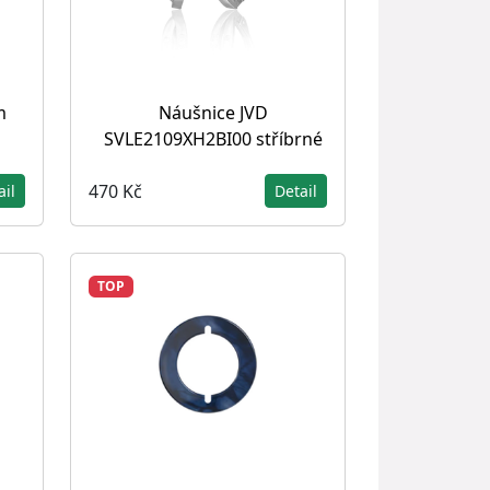
m
Náušnice JVD
SVLE2109XH2BI00 stříbrné
470 Kč
ail
Detail
TOP