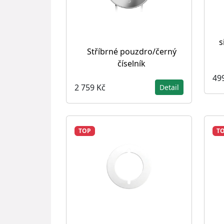
s
Stříbrné pouzdro/černý
číselník
49
2 759 Kč
Detail
TOP
T