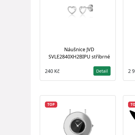
Náušnice JVD
SVLE2840XH2BIPU stříbrné
240 Kč
2 
Detail
TOP
T