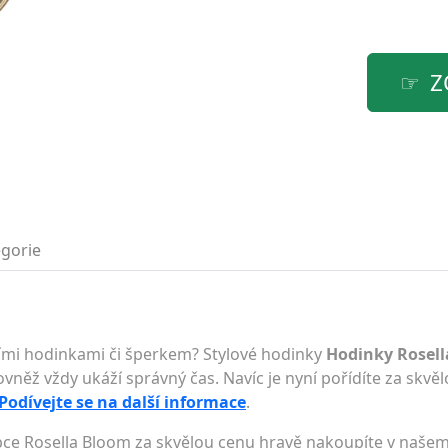
Z
gorie
lními hodinkami či šperkem? Stylové hodinky
Hodinky Rosel
ovněž vždy ukáží správný čas. Navíc je nyní pořídíte za skvěl
Podívejte se na další informace
.
ce Rosella Bloom za skvělou cenu hravě nakoupíte v naše