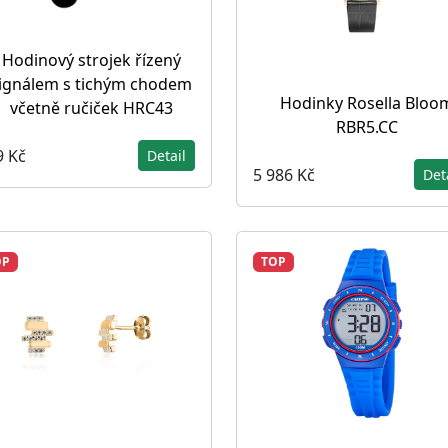
Hodinový strojek řízený
ignálem s tichým chodem
Hodinky Rosella Bloo
včetně ručiček HRC43
RBR5.CC
9 Kč
Detail
5 986 Kč
Det
OP
TOP