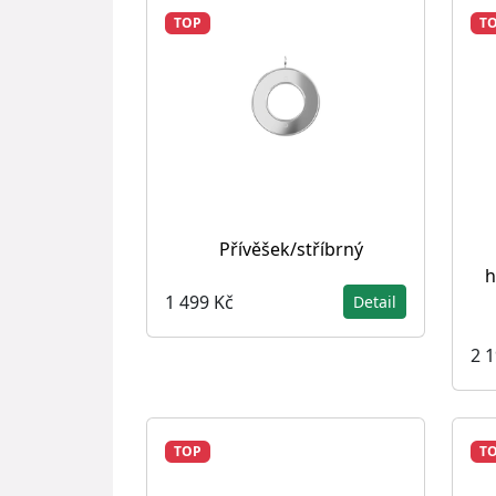
TOP
T
Přívěšek/stříbrný
h
1 499 Kč
Detail
2 
TOP
T