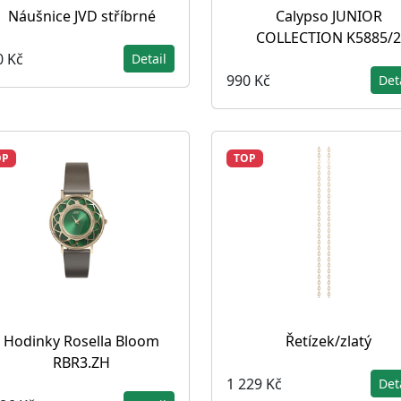
Náušnice JVD stříbrné
Calypso JUNIOR
COLLECTION K5885/2
0 Kč
Detail
990 Kč
Det
OP
TOP
Hodinky Rosella Bloom
Řetízek/zlatý
RBR3.ZH
1 229 Kč
Det