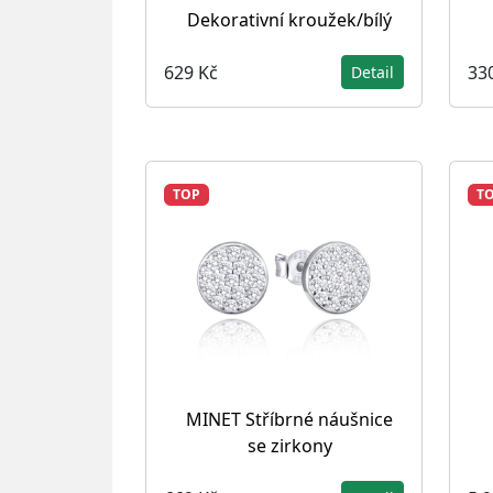
Dekorativní kroužek/bílý
629 Kč
33
Detail
TOP
T
MINET Stříbrné náušnice
se zirkony