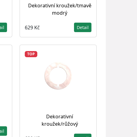
Dekorativní kroužek/tmavě
modrý
629 Kč
ail
Detail
TOP
Dekorativní
kroužek/růžový
ail