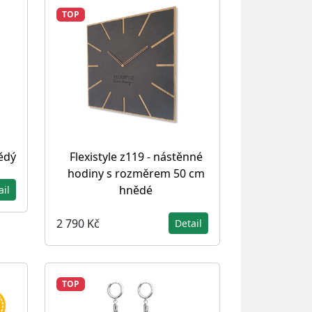
TOP
ědý
Flexistyle z119 - nástěnné
hodiny s rozměrem 50 cm
hnědé
ail
2 790 Kč
Detail
TOP