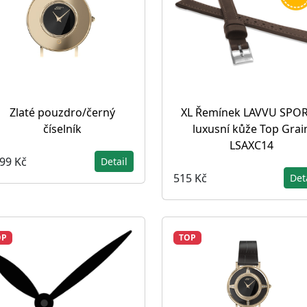
Zlaté pouzdro/černý
XL Řemínek LAVVU SPOR
číselník
luxusní kůže Top Grai
LSAXC14
999 Kč
Detail
515 Kč
Det
OP
TOP