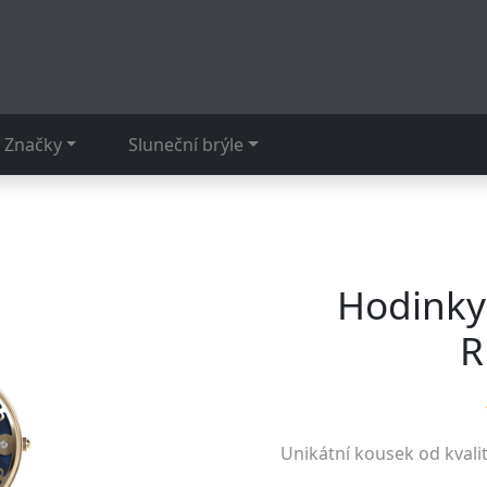
Značky
Sluneční brýle
Hodinky
R
Unikátní kousek od kvali