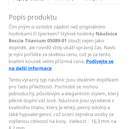
Popis produktu
Čím jiným si ozdobit zápěstí než originálními
hodinkami či šperkem? Stylové hodinky
Náušnice
Boccia Titanium 05089-01
slouží nejen jako
doplněk, ale rovněž vždy ukáží správný čas. Navíc
je nyní pořídíte za skvělou cenu, což je za tento
kvalitní kousek velmi příznivá cena.
Podívejte se
na další informace
.
Tento výrazný typ náušnic jsou ideálním doplňkem
pro řadu příležitostí. Pochlubit se mohou
jednoduchý, působivým a elegantním stylem, který
pěkně doplní váš look. Náušnice jsou vyrobené z
kvalitního titanu, který je lehký, pevný odolný a
také hypoalergenní, což ocení zejména osoby se
zvýšenou citlivostí na kovy. Velikost : 16,3 mm na
8,2 mm