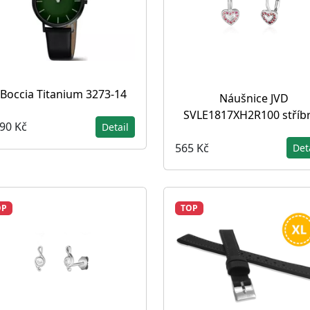
Boccia Titanium 3273-14
Náušnice JVD
SVLE1817XH2R100 stříb
690 Kč
Detail
565 Kč
Det
OP
TOP