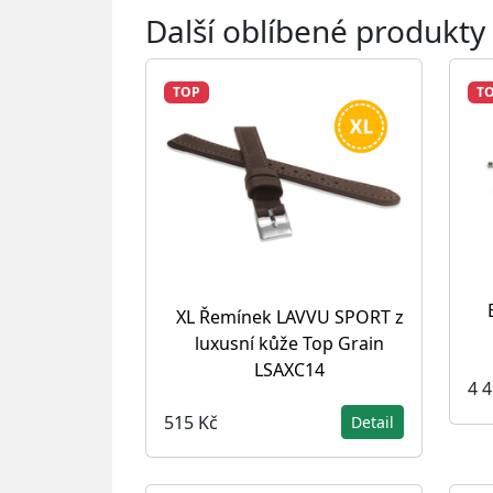
Další oblíbené produkty
TOP
T
XL Řemínek LAVVU SPORT z
luxusní kůže Top Grain
LSAXC14
4 
515 Kč
Detail