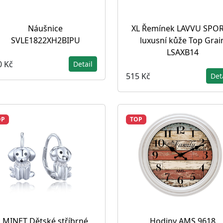
Náušnice
XL Řemínek LAVVU SPOR
SVLE1822XH2BIPU
luxusní kůže Top Grai
LSAXB14
0 Kč
Detail
515 Kč
Det
OP
TOP
MINET Dětské stříbrné
Hodiny AMS 9618