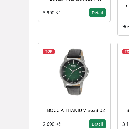
n
3 990 Kč
Detail
96
TOP
T
BOCCIA TITANIUM 3633-02
B
2 690 Kč
3 
Detail