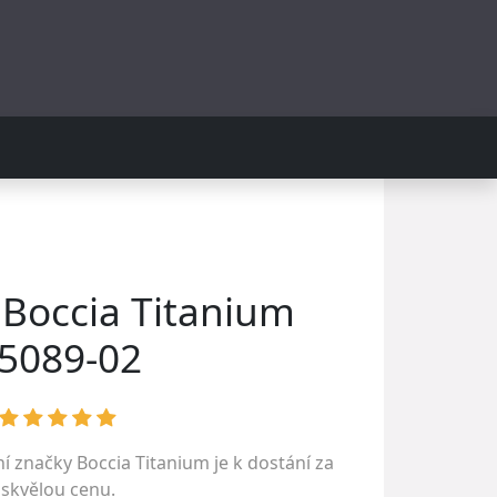
Boccia Titanium
5089-02
ní značky
Boccia Titanium
je k dostání za
skvělou cenu.