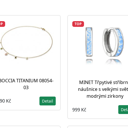
OP
TOP
BOCCIA TITANIUM 08054-
MINET Třpytivé stříbr
03
náušnice s velkými svět
modrými zirkony
490 Kč
Detail
999 Kč
Det