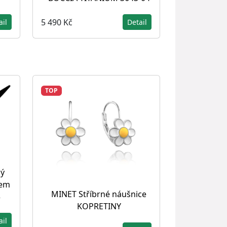
5 490 Kč
ail
Detail
TOP
ný
dem
MINET Stříbrné náušnice
3
KOPRETINY
ail