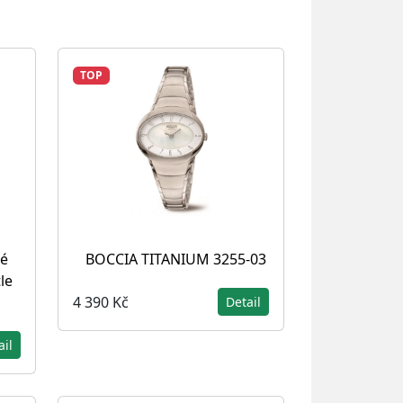
TOP
né
BOCCIA TITANIUM 3255-03
le
4 390 Kč
Detail
ail