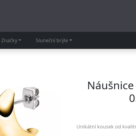
Značky
Sluneční brýle
Náušnice 
0
Unikátní kousek od kvalit