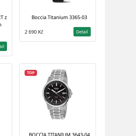
T z
Boccia Titanium 3365-03
n
2 690 Kč
Detail
ail
TOP
BOCCIA TITANIUM 3643-04