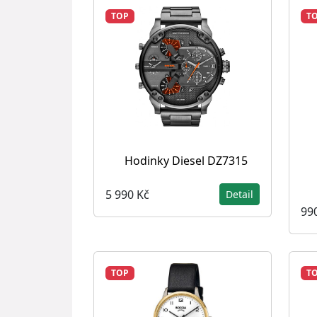
TOP
T
Hodinky Diesel DZ7315
5 990 Kč
Detail
99
TOP
T