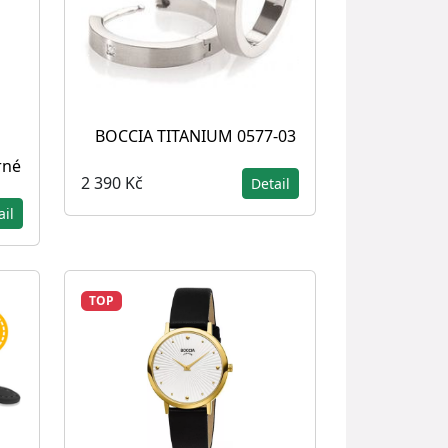
BOCCIA TITANIUM 0577-03
rné
2 390 Kč
Detail
ail
TOP