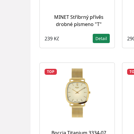
MINET Stříbrný přívěs
drobné písmeno "T"
239 Kč
29
Detail
TOP
T
Boccia Titanium 3334-07