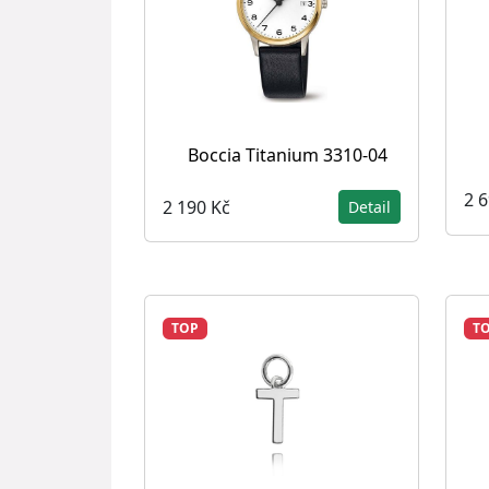
Boccia Titanium 3310-04
2 
2 190 Kč
Detail
TOP
T