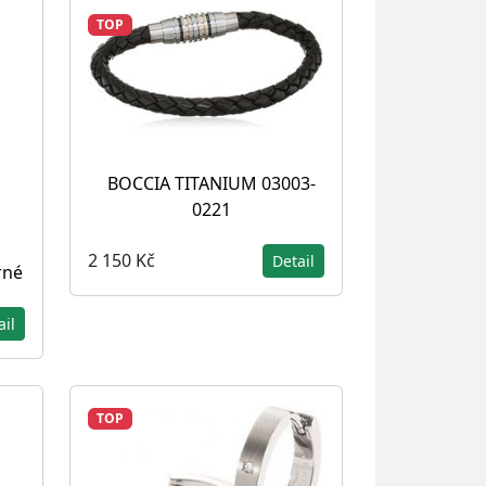
TOP
BOCCIA TITANIUM 03003-
0221
2 150 Kč
Detail
rné
ail
TOP