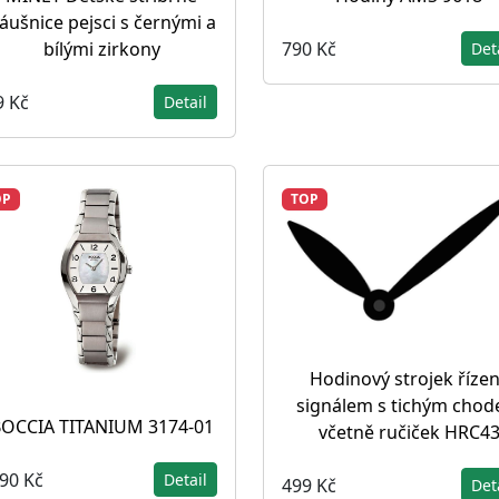
áušnice pejsci s černými a
790 Kč
bílými zirkony
Det
9 Kč
Detail
OP
TOP
Hodinový strojek říze
signálem s tichým cho
OCCIA TITANIUM 3174-01
včetně ručiček HRC4
190 Kč
Detail
499 Kč
Det