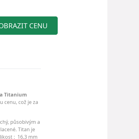
OBRAZIT CENU
a Titanium
u cenu, což je za
uchý, působivým a
lacené. Titan je
likost : 16,3 mm