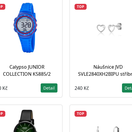
OP
TOP
Calypso JUNIOR
Náušnice JVD
COLLECTION K5885/2
SVLE2840XH2BIPU stříb
0 Kč
240 Kč
Detail
Det
OP
TOP