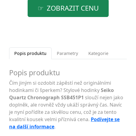
ZOBRAZIT CENU
Popis produktu
Parametry
Kategorie
Popis produktu
Čím jiným si ozdobit zápěstí než originálními
hodinkami či šperkem? Stylové hodinky
Seiko
Quartz Chronograph SSB451P1
slouží nejen jako
doplněk, ale rovněž vždy ukáží správný čas. Navíc
je nyní pořídíte za skvělou cenu, což je za tento
kvalitní kousek velmi příznivá cena.
Podívejte se
na další informace
.