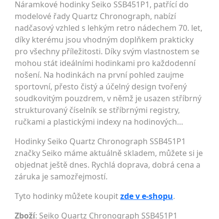
Náramkové hodinky Seiko SSB451P1, patřící do
modelové řady Quartz Chronograph, nabízí
nadčasový vzhled s lehkým retro nádechem 70. let,
díky kterému jsou vhodným doplňkem prakticky
pro všechny příležitosti. Díky svým vlastnostem se
mohou stát ideálními hodinkami pro každodenní
nošení. Na hodinkách na první pohled zaujme
sportovní, přesto čistý a účelný design tvořený
soudkovitým pouzdrem, v němž je usazen stříbrný
strukturovaný číselník se stříbrnými registry,
ručkami a plastickými indexy na hodinových…
Hodinky Seiko Quartz Chronograph SSB451P1
značky Seiko máme aktuálně skladem, můžete si je
objednat ještě dnes. Rychlá doprava, dobrá cena a
záruka je samozřejmostí.
Tyto hodinky můžete koupit
zde v e-shopu
.
Zboží
: Seiko Quartz Chronograph SSB451P1