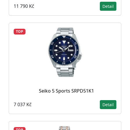
11 790 Kč
Detail
TOP
Seiko 5 Sports SRPD51K1
7 037 Kč
Detail
TOP