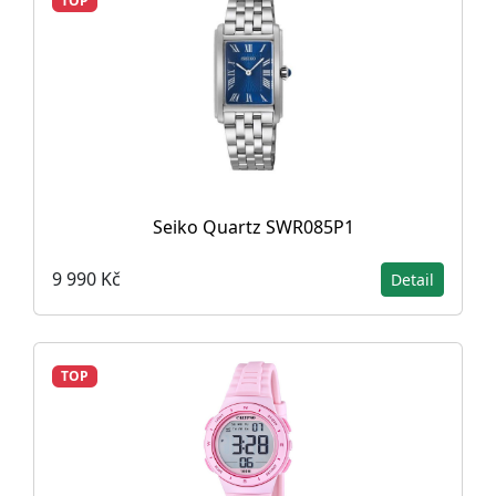
TOP
Seiko Quartz SWR085P1
9 990 Kč
Detail
TOP