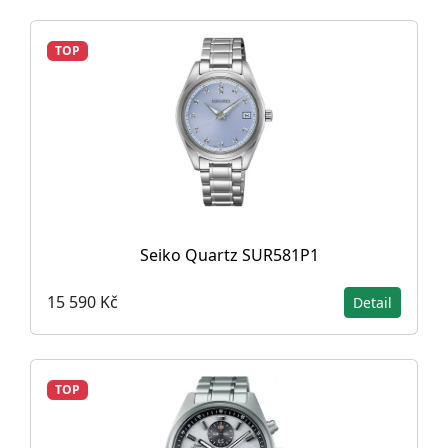
TOP
Seiko Quartz SUR581P1
15 590 Kč
Detail
TOP