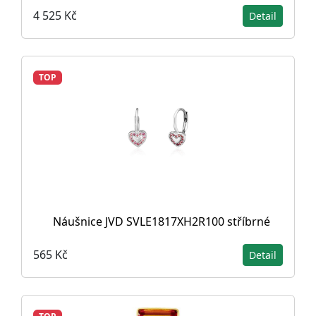
4 525 Kč
Detail
TOP
Náušnice JVD SVLE1817XH2R100 stříbrné
565 Kč
Detail