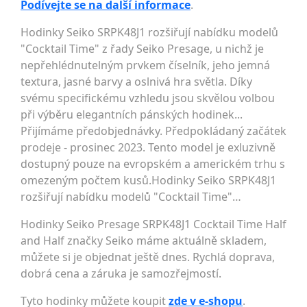
Podívejte se na další informace
.
Hodinky Seiko SRPK48J1 rozšiřují nabídku modelů
"Cocktail Time" z řady Seiko Presage, u nichž je
nepřehlédnutelným prvkem číselník, jeho jemná
textura, jasné barvy a oslnivá hra světla. Díky
svému specifickému vzhledu jsou skvělou volbou
při výběru elegantních pánských hodinek...
Přijímáme předobjednávky. Předpokládaný začátek
prodeje - prosinec 2023. Tento model je exluzivně
dostupný pouze na evropském a americkém trhu s
omezeným počtem kusů.Hodinky Seiko SRPK48J1
rozšiřují nabídku modelů "Cocktail Time"…
Hodinky Seiko Presage SRPK48J1 Cocktail Time Half
and Half značky Seiko máme aktuálně skladem,
můžete si je objednat ještě dnes. Rychlá doprava,
dobrá cena a záruka je samozřejmostí.
Tyto hodinky můžete koupit
zde v e-shopu
.