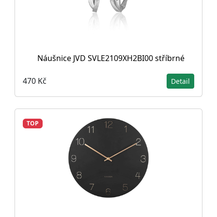
Náušnice JVD SVLE2109XH2BI00 stříbrné
470 Kč
Detail
TOP