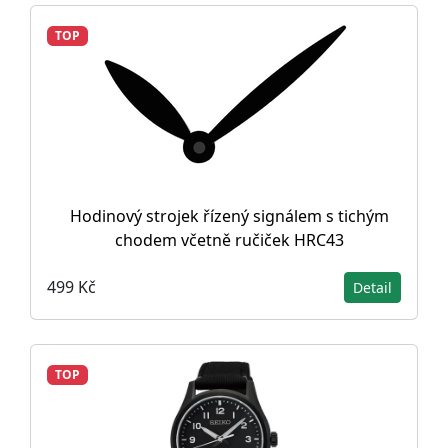
TOP
Hodinový strojek řízený signálem s tichým
chodem včetně ručiček HRC43
499 Kč
Detail
TOP